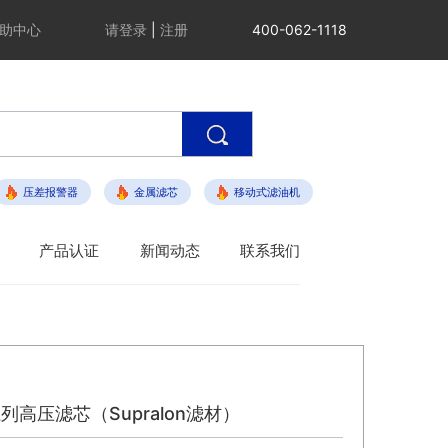
助中心
请登录
|
注册
400-062-1118
压差报警器
金属滤芯
移动式滤油机
产品认证
新闻动态
联系我们
7系列高压滤芯（Supralon滤材）