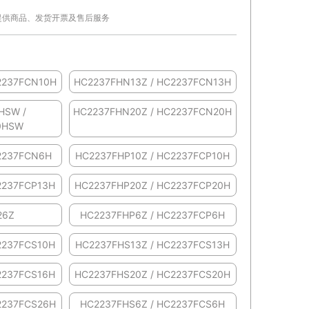
提供商品、发货开票及售后服务
2237FCN10H
HC2237FHN13Z / HC2237FCN13H
HSW /
HC2237FHN20Z / HC2237FCN20H
0HSW
2237FCN6H
HC2237FHP10Z / HC2237FCP10H
2237FCP13H
HC2237FHP20Z / HC2237FCP20H
26Z
HC2237FHP6Z / HC2237FCP6H
2237FCS10H
HC2237FHS13Z / HC2237FCS13H
2237FCS16H
HC2237FHS20Z / HC2237FCS20H
2237FCS26H
HC2237FHS6Z / HC2237FCS6H