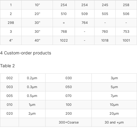
1
10"
254
254
245
258
2
20"
510
509
505
506
298
30"
=
764
-
-
3
30"
768
-
760
753
4"
40"
1022
-
1018
1001
4 Custom-order products
Table 2
002
0.2μm
030
3μm
003
0.3μm
050
5μm
005
0.5μm
070
7μm
010
1μm
100
10μm
020
2μm
200
20μm
300+Coarse
30 and +μm