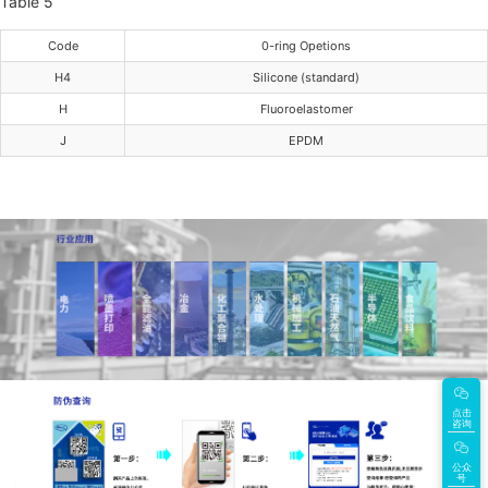
Table 5
Code
0-ring Opetions
H4
Silicone (standard)
H
Fluoroelastomer
J
EPDM
点击
咨询
公众
号