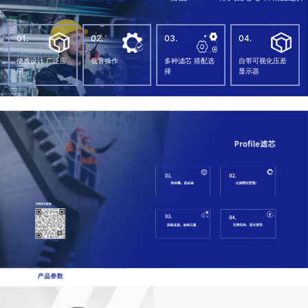
01.
02.
03.
04.
便携设计 广泛应
低音操作
多种滤芯 搭配选
自带可视化压差
用
择
显示器