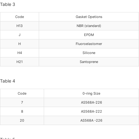
Table 3
Code
Gasket Opetions
H13
NBR (standard)
J
EPDM
H
Fluoroelastomer
H4
Silicone
H21
Santoprene
Table 4
Code
0-ring Size
7
AS568A-226
8
AS568A-222
20
AS568A -226